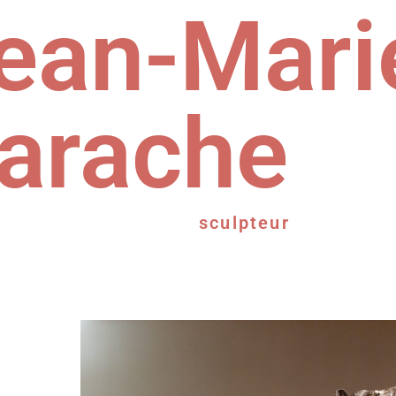
ean-Mari
arache
sculpteur