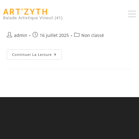
ART'ZYTH
Balade Artistique Vineuil (41)
BAT Jouanneau
admin
16 juillet 2025
Non classé
Continuer La Lecture